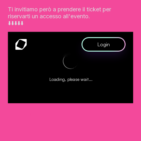
Ti invitiamo però a prendere il ticket per 
riservarti un accesso all
'evento
. 

⬇️⬇️⬇️⬇️⬇️
Ticket